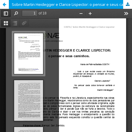
Sobre Martin Heidegger e Clarice Lispector: o pensar e seus caminhos