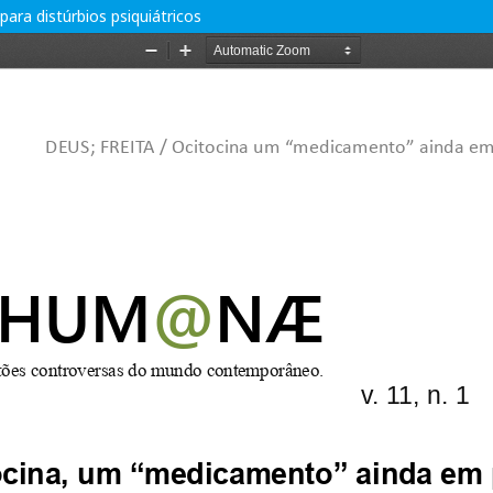
ara distúrbios psiquiátricos