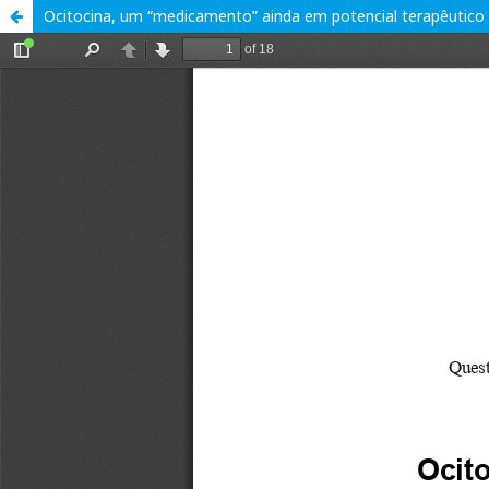
Ocitocina, um “medicamento” ainda em potencial terapêutico p