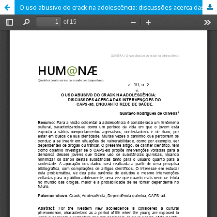
O uso abusivo do crack na adolescência: discussões acerca das intervenções do caps-ad, enquanto rede de saúde