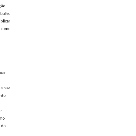
ção
abalho
blicar
u como
buir
na sua
nto
ar
omo
o do