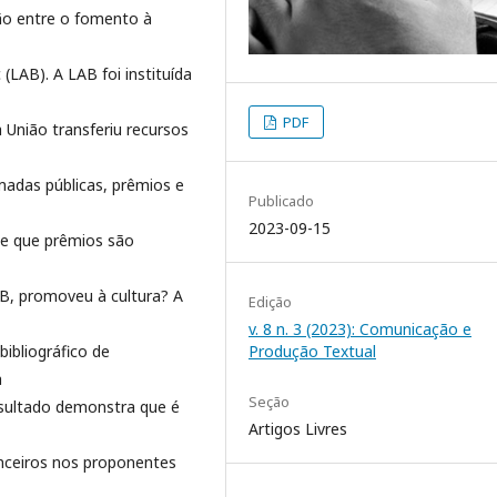
ão entre o fomento à
 (LAB). A LAB foi instituída
PDF
a União transferiu recursos
madas públicas, prêmios e
Publicado
2023-09-15
se que prêmios são
B, promoveu à cultura? A
Edição
v. 8 n. 3 (2023): Comunicação e
bibliográfico de
Produção Textual
a
Seção
esultado demonstra que é
Artigos Livres
nceiros nos proponentes