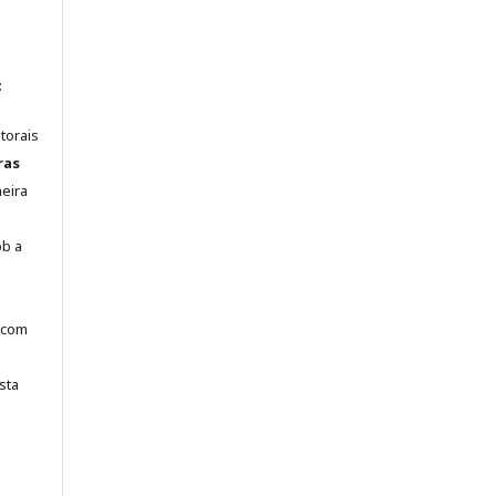
:
torais
ras
meira
ob a
 com
sta