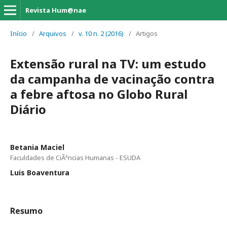
Revista Hum@nae
Início
/
Arquivos
/
v. 10 n. 2 (2016)
/
Artigos
Extensão rural na TV: um estudo
da campanha de vacinação contra
a febre aftosa no Globo Rural
Diário
Betania Maciel
Faculdades de CiÃªncias Humanas - ESUDA
Luis Boaventura
Resumo