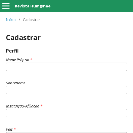
Revista Hum@nae
Início
/
Cadastrar
Cadastrar
Perfil
Nome Próprio
*
Sobrenome
Instituição/Afiliação
*
País
*