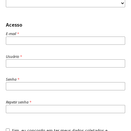
Acesso
E-mail
*
Usuário
*
Senha
*
Repetir senha
*
Sim, eu concordo em ter meus dados coletados e