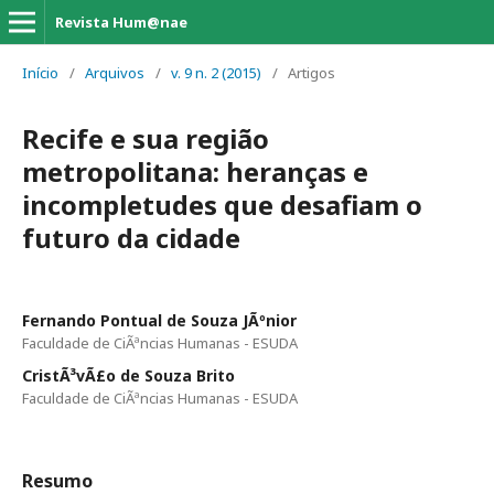
Revista Hum@nae
Início
/
Arquivos
/
v. 9 n. 2 (2015)
/
Artigos
Recife e sua região
metropolitana: heranças e
incompletudes que desafiam o
futuro da cidade
Fernando Pontual de Souza JÃºnior
Faculdade de CiÃªncias Humanas - ESUDA
CristÃ³vÃ£o de Souza Brito
Faculdade de CiÃªncias Humanas - ESUDA
Resumo