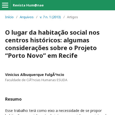
Revista Hum@nae
Início
/
Arquivos
/
v. 7 n. 1 (2013)
/
Artigos
O lugar da habitação social nos
centros históricos: algumas
considerações sobre o Projeto
“Porto Novo” em Recife
Vinicius Albuquerque FulgÃªncio
Faculdade de CiÃªncias Humanas ESUDA
Resumo
Esse trabalho terá como eixo a necessidade de se propor