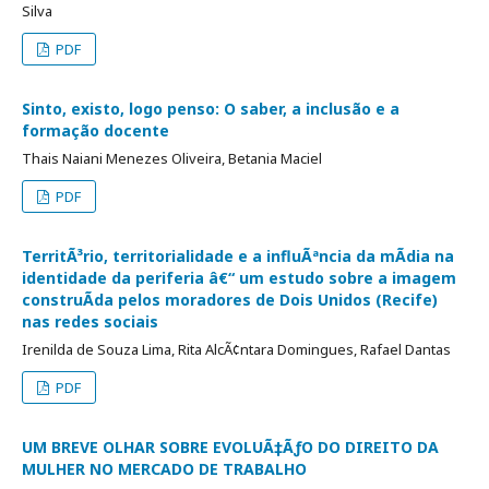
Silva
PDF
Sinto, existo, logo penso: O saber, a inclusão e a
formação docente
Thais Naiani Menezes Oliveira, Betania Maciel
PDF
TerritÃ³rio, territorialidade e a influÃªncia da mÃ­dia na
identidade da periferia â€“ um estudo sobre a imagem
construÃ­da pelos moradores de Dois Unidos (Recife)
nas redes sociais
Irenilda de Souza Lima, Rita AlcÃ¢ntara Domingues, Rafael Dantas
PDF
UM BREVE OLHAR SOBRE EVOLUÃ‡ÃƒO DO DIREITO DA
MULHER NO MERCADO DE TRABALHO